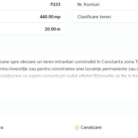
P233
Nr. fronturi:
440.00 mp
Clasificare teren:
20.00 m
pune spre vânzare un teren intravilan construibil în Constanta zona
 pentru investiție sau pentru construirea unei locuințe permanente sau 
olaborare va rugam comunicati codul ofertei Vizionarile se fac in ba
pa
Canalizare