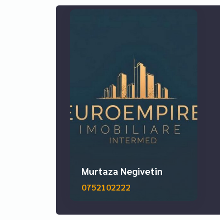
Murtaza Negivetin
0752102222