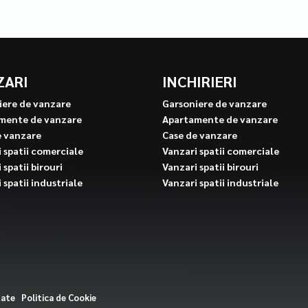
ZARI
INCHIRIERI
iere de vanzare
Garsoniere de vanzare
mente de vanzare
Apartamente de vanzare
e vanzare
Case de vanzare
 spatii comerciale
Vanzari spatii comerciale
 spatii birouri
Vanzari spatii birouri
 spatii industriale
Vanzari spatii industriale
tate
Politica de Cookie