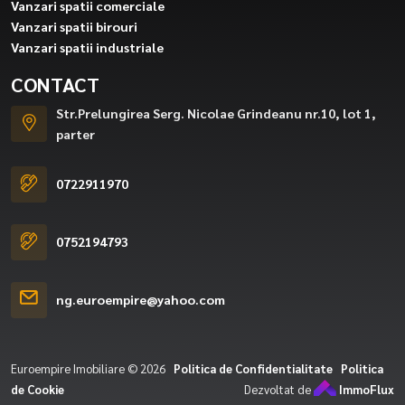
Vanzari spatii comerciale
Vanzari spatii birouri
Vanzari spatii industriale
CONTACT
Str.Prelungirea Serg. Nicolae Grindeanu nr.10, lot 1,
parter
0722911970
0752194793
ng.euroempire@yahoo.com
Euroempire Imobiliare © 2026
Politica de Confidentialitate
Politica
de Cookie
Dezvoltat de
ImmoFlux