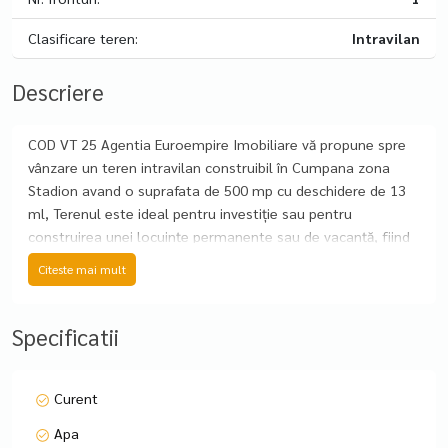
Clasificare teren:
Intravilan
Descriere
COD VT 25 Agentia Euroempire Imobiliare vă propune spre
vânzare un teren intravilan construibil în Cumpana zona
Stadion avand o suprafata de 500 mp cu deschidere de 13
ml, Terenul este ideal pentru investiție sau pentru
construirea unei locuințe permanente sau de vacanță, fiind
situat într-o zonă de case/vile în continuă
Citeste mai mult
dezvoltare.cadastru si intabulare pret 48000 euro *pentru o
mai buna colaborare va rugam comunicati codul ofertei
Vizionarile se fac in baza unui Contract de vizionare
Specificatii
Curent
Apa