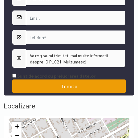
Sunt de acord cu prelucrarea datelor
Localizare
+
−