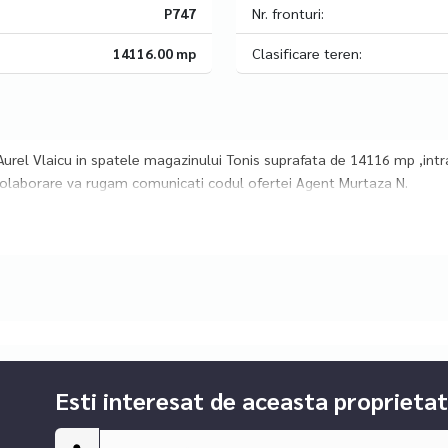
P747
Nr. fronturi:
14116.00 mp
Clasificare teren:
urel Vlaicu in spatele magazinului Tonis suprafata de 14116 mp ,intr
colaborare va rugam comunicati codul ofertei Agent Murtaza N.
Esti interesat de aceasta proprietat