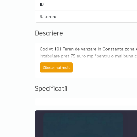
ID:
S. teren:
Descriere
Cod vt 101 Teren de vanzare in Constanta zona A
intabulare pret 75 euro mp *pentru o mai buna 
Citeste mai mult
Specificatii