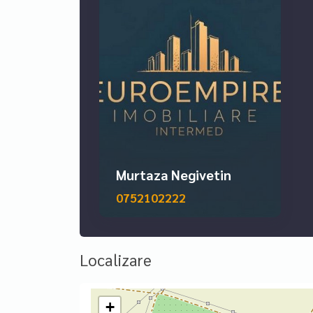
Murtaza Negivetin
0752102222
Localizare
+