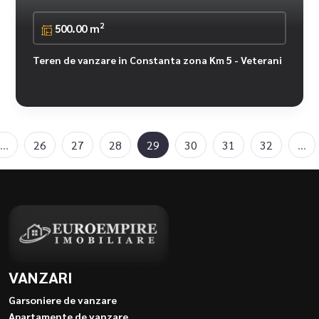
2
500.00 m
Teren de vanzare in Constanta zona Km 5 - Veterani
...
26
27
28
29
30
31
32
...
VANZARI
Garsoniere de vanzare
Apartamente de vanzare