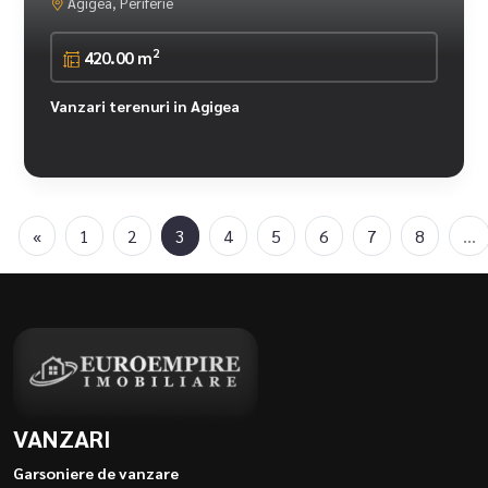
Agigea, Periferie
2
420.00 m
Vanzari terenuri in Agigea
«
1
2
3
4
5
6
7
8
...
VANZARI
Garsoniere de vanzare