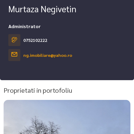
Murtaza Negivetin
Administrator
0752102222
ng.imobiliare@yahoo.ro
Proprietati in portofoliu